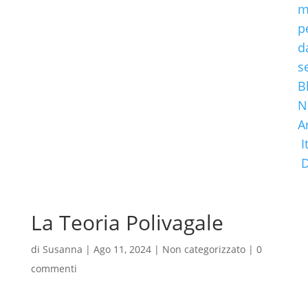
m
p
d
s
B
N
A
I
La Teoria Polivagale
di
Susanna
|
Ago 11, 2024
|
Non categorizzato
|
0
commenti