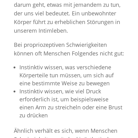
darum geht, etwas mit jemandem zu tun,
der uns viel bedeutet. Ein unbewohnter
Körper führt zu erheblichen Störungen in
unserem Intimleben.
Bei propriozeptiven Schwierigkeiten
können oft Menschen Folgendes nicht gut:
Instinktiv wissen, was verschiedene
Körperteile tun müssen, um sich auf
eine bestimmte Weise zu bewegen
Instinktiv wissen, wie viel Druck
erforderlich ist, um beispielsweise
einen Arm zu streicheln oder eine Brust
zu drücken
Ähnlich verhält es sich, wenn Menschen