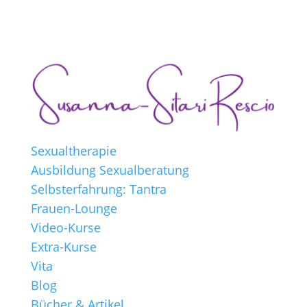
Sexualtherapie
Ausbildung Sexualberatung
Selbsterfahrung: Tantra
Frauen-Lounge
Video-Kurse
Extra-Kurse
Vita
Blog
Bücher & Artikel