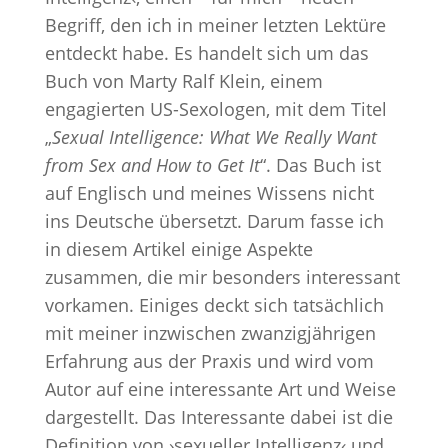
Begriff, den ich in meiner letzten Lektüre
entdeckt habe. Es handelt sich um das
Buch von Marty Ralf Klein, einem
engagierten US-Sexologen, mit dem Titel
„
Sexual Intelligence: What We Really Want
from Sex and How to Get It
“. Das Buch ist
auf Englisch und meines Wissens nicht
ins Deutsche übersetzt. Darum fasse ich
in diesem Artikel einige Aspekte
zusammen, die mir besonders interessant
vorkamen. Einiges deckt sich tatsächlich
mit meiner inzwischen zwanzigjährigen
Erfahrung aus der Praxis und wird vom
Autor auf eine interessante Art und Weise
dargestellt. Das Interessante dabei ist die
Definition von ›sexueller Intelligenz‹ und