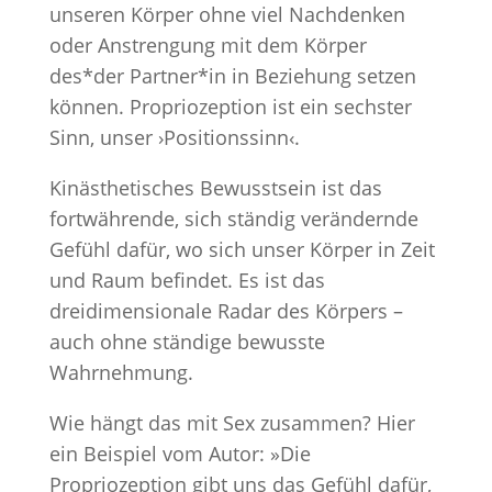
unseren Körper ohne viel Nachdenken
oder Anstrengung mit dem Körper
des*der Partner*in in Beziehung setzen
können. Propriozeption ist ein sechster
Sinn, unser ›Positionssinn‹.
Kinästhetisches Bewusstsein ist das
fortwährende, sich ständig verändernde
Gefühl dafür, wo sich unser Körper in Zeit
und Raum befindet. Es ist das
dreidimensionale Radar des Körpers –
auch ohne ständige bewusste
Wahrnehmung.
Wie hängt das mit Sex zusammen? Hier
ein Beispiel vom Autor: »Die
Propriozeption gibt uns das Gefühl dafür,