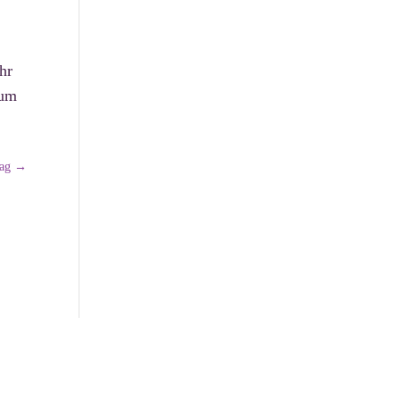
hr
zum
rag
→