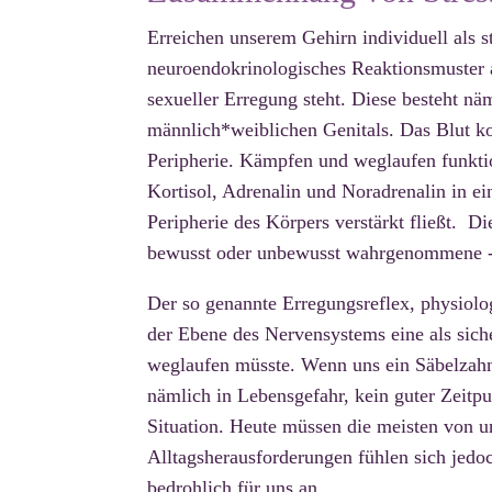
Erreichen unserem Gehirn individuell als 
neuroendokrinologisches Reaktionsmuster 
sexueller Erregung steht. Diese besteht nä
männlich*weiblichen Genitals. Das Blut kon
Peripherie. Kämpfen und weglaufen funkti
Kortisol, Adrenalin und Noradrenalin in ein
Peripherie des Körpers verstärkt fließt.
Di
bewusst oder unbewusst wahrgenommene -
Der so genannte Erregungsreflex, physiolo
der Ebene des Nervensystems eine als sich
weglaufen müsste. Wenn uns ein Säbelzahn
nämlich in Lebensgefahr, kein guter Zei
Situation. Heute müssen die meisten von un
Alltagsherausforderungen fühlen sich jed
bedrohlich für uns an.