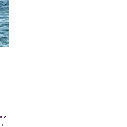
nde
in