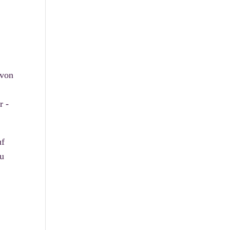
 von
r -
uf
au