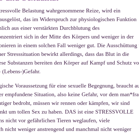
stressvolle Belastung wahrgenommene Reize, wird ein
ausgelöst, das im Widerspruch zur physiologischen Funktion
mlich aus einer verstärkten Durchblutung des
zentriert sich in der Mitte des Körpers und weniger in der
onieren in einem solchen Fall weniger gut. Die Ausschüttung
er Stresssituation bewirkt allerdings, dass das Blut in die
ese Substanzen bereiten den Körper auf Kampf und Schutz vo
 (Lebens-)Gefahr.
gische Voraussetzung für eine sexuelle Begegnung, braucht a
er empfundene Situation, also keine Gefahr, vor dem man*fr
tiger bedroht, müssen wir rennen oder kämpfen, wir sind
tpunkt um tollen Sex zu haben. DAS ist eine STRESSVOLLE
s nicht vor gefährlichen Tieren weglaufen, viele
och nicht weniger anstrengend und manchmal nicht weniger